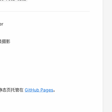
er
装摄影
静态页托管在
GitHub Pages
。