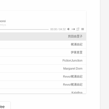
morei
 miya
norei
00:00
/
04:32
la
貝田由里子
a mio
sorei
morei
梶浦由記
te
artiya)
伊東恵里
ilmiya)
(amida)
FictionJunction
ilmiya)
artiya)
Margaret Dorn
ilmiya)
(amida)
Revo/梶浦由記
ilmiya)
he…
Revo/梶浦由記
morei
 miya
Kalafina
norei
la
a mio
fee
sorei