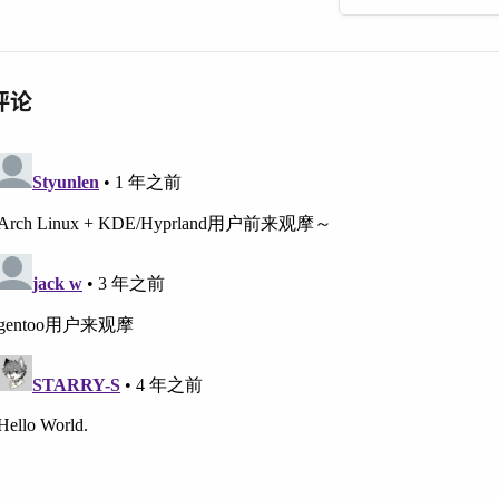
esti 
ada
dorche
评论