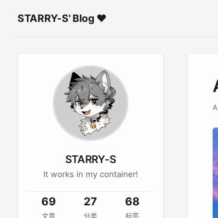
STARRY-S' Blog ♥
A
STARRY-S
It works in my container!
69
27
68
文章
分类
标签