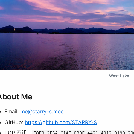
West Lake
About Me
Email:
me@starry-s.moe
GitHub:
https://github.com/STARRY-S
PGP 密钥：
E8F9 2E5A C1AE 0B0F 4421 4012 9190 20