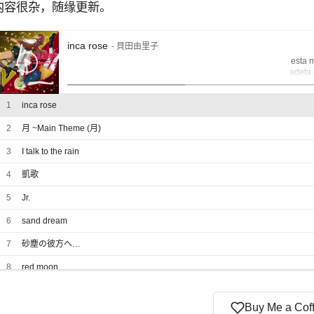
内容很杂，随缘更新。
inca rose
- 貝田由里子
esta 
adeta
sorti 
aso
1
inca rose
iment
adeta 
2
月 ~Main Theme (月)
esti 
ada
sartiya (
3
I talk to the rain
ilmiya (
samida 
4
凱歌
ilmiya (
sartiya (
5
Jr.
ilmiya (
samida 
6
sand dream
ilmiya (
dorc
7
砂塵の彼方へ…
esta 
adeta
8
red moon
sorti 
aso
iment
Buy Me a Cof
adeta 