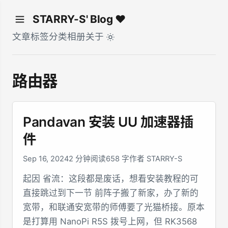
STARRY-S' Blog ♥
文章
标签
分类
相册
关于
路由器
Pandavan 安装 UU 加速器插
件
Sep 16, 2024
2 分钟阅读
658 字
作者 STARRY-S
起因 省流：这段都是废话，想看安装教程的可
直接跳过到下一节 前阵子搬了新家，办了新的
宽带，和联通安宽带的师傅要了光猫桥接。原本
是打算用 NanoPi R5S 拨号上网，但 RK3568