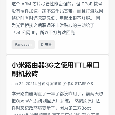
这个 ARM 芯片尽管性能蛮强的，但 PPoE 拨号
没有硬件加速，跑不满千兆宽带，而且打游戏网
络延时有时还忽高忽低，用起来很不舒服。 因
为光猫桥接之后联通还非常贴心的主动给了
IPv4 公网 IP，所以不打算改回光 …
Pandavan
路由器
小米路由器3G之使用TTL串口
刷机救砖
Jan 22, 2021
4 分钟阅读
1619 字
作者 STARRY-S
本来路由器闲置了一年了都没咋用了，前两天想
把OpenWrt系统刷回原厂系统。 然鹅刷原厂固
件时忘记改环境变量了，因为第三方Boot