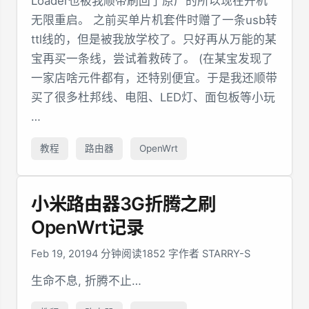
Loader也被我顺带刷回了原厂的所以现在开机
无限重启。 之前买单片机套件时赠了一条usb转
ttl线的，但是被我放学校了。只好再从万能的某
宝再买一条线，尝试着救砖了。 (在某宝发现了
一家店啥元件都有，还特别便宜。于是我还顺带
买了很多杜邦线、电阻、LED灯、面包板等小玩
…
教程
路由器
OpenWrt
小米路由器3G折腾之刷
OpenWrt记录
Feb 19, 2019
4 分钟阅读
1852 字
作者 STARRY-S
生命不息, 折腾不止…