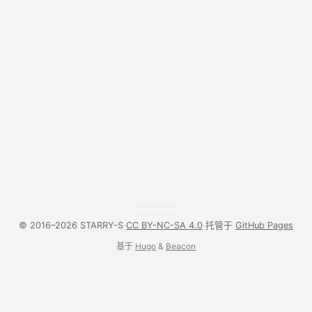
© 2016–2026 STARRY-S
·
CC BY-NC-SA 4.0
·
托管于
GitHub Pages
基于
Hugo
&
Beacon