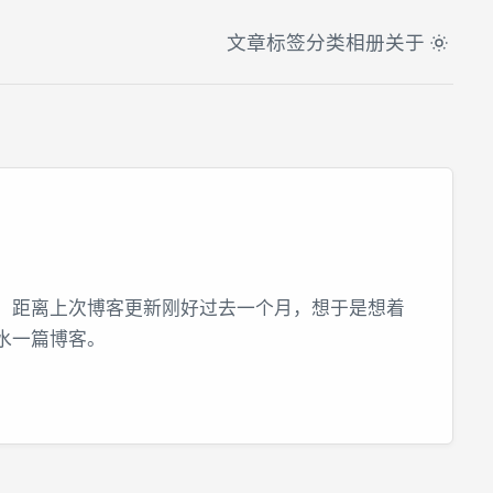
文章
标签
分类
相册
关于
2 电纸书，距离上次博客更新刚好过去一个月，想于是想着
可以水一篇博客。