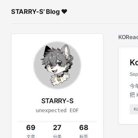
STARRY-S' Blog ♥
KORea
K
Sep
今
把 
STARRY-S
K
unexpected EOF
69
27
68
文章
分类
标签