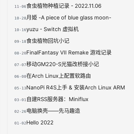
食虫植物种植记录 - 2022.11.06
11-06
月姫 -A piece of blue glass moon-
10-28
yuzu - Switch 虚拟机
10-16
食虫植物回坑小记
09-18
FinalFantasy VII Remake 游戏记录
08-20
移动GM220-S光猫改桥接小记
07-07
在Arch Linux上配置软路由
06-08
NanoPi R4S上手 & 安装Arch Linux ARM
05-13
自建RSS服务器：Miniflux
03-01
电脑换壳——先马趣造
02-26
Hello 2022
01-02