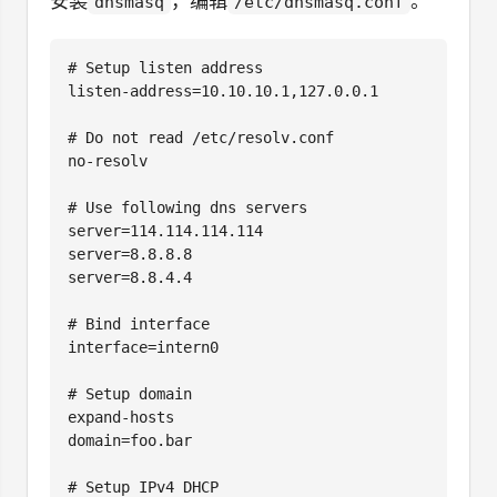
安装
，编辑
。
dnsmasq
/etc/dnsmasq.conf
# Setup listen address

listen-address=10.10.10.1,127.0.0.1

# Do not read /etc/resolv.conf

no-resolv

# Use following dns servers

server=114.114.114.114

server=8.8.8.8

server=8.8.4.4

# Bind interface

interface=intern0

# Setup domain

expand-hosts

domain=foo.bar

# Setup IPv4 DHCP
