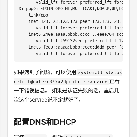
       valid_lft forever preferred_lft forever

3: ppp0: <POINTOPOINT,MULTICAST,NOARP,UP,LOWER_U
    link/ppp

    inet 123.123.123.123 peer 123.123.123.1/32 sc
       valid_lft forever preferred_lft forever

    inet6 240e:aaaa:bbbb:cccc:::eeee/64 scope glo
       valid_lft 259132sec preferred_lft 172732se
    inet6 fe80::aaaa:bbbb:cccc:dddd peer fe80::a
如果遇到了问题，可以使用
systemctl status
查看
netctl@extern0\\x2dprofile.service
一下错误信息。 如果是认证失败的话，重启几
次这个service说不定就好了。
配置DNS和DHCP