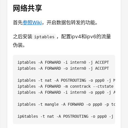
网络共享
首先
参照Wiki
，开启数据包转发的功能。
之后安装
，配置ipv4和ipv6的流量
iptables
伪装。
iptables -A FORWARD -i intern0 -j ACCEPT

iptables -A FORWARD -o intern0 -j ACCEPT

iptables -t nat -A POSTROUTING -o ppp0 -j MASQUER
iptables -A FORWARD -m conntrack --ctstate RELATE
iptables -A FORWARD -i intern0 -o ppp0 -j ACCEPT

iptables -t mangle -A FORWARD -o ppp0 -p tcp -m 