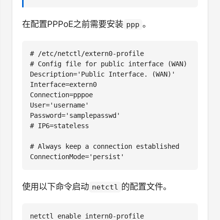
在配置PPPoE之前需要安装
。
ppp
# /etc/netctl/extern0-profile

# Config file for public interface (WAN)

Description='Public Interface. (WAN)'

Interface=extern0

Connection=pppoe

User='username'

Password='samplepasswd'

# IP6=stateless

# Always keep a connection established

使用以下命令启动
的配置文件。
netctl
netctl enable intern0-profile
