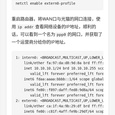
重启路由器，将WAN口与光猫的网口连接，使
用
查看网络设备的IP地址，顺利的
ip addr
话，可以看到一个名为
的网口，并获取了
ppp0
一个运营商分给你的IP地址。
1: intern0: <BROADCAST,MULTICAST,UP,LOWER_UP> mt
    link/ether fa:97:da:d8:9d:8a brd ff:ff:ff:ff:
    inet 10.10.10.1/24 brd 10.10.10.255 scope glo
       valid_lft forever preferred_lft forever

    inet6 fdaa:aaaa:bbbb::1/64 scope global nodad
       valid_lft forever preferred_lft forever

    inet6 fe80::f897:daff:fed8:9d8a/64 scope link
       valid_lft forever preferred_lft forever

2: extern0: <BROADCAST,MULTICAST,UP,LOWER_UP> mt
    link/ether ca:1f:4a:9b:29:df brd ff:ff:ff:ff:
    inet6 fe80::c81f:4aff:fe9b:29df/64 scope link