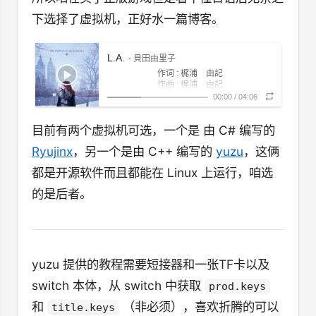
下选择了虚拟机，正好水一篇博客。
L.A.
- 貝田由里子
作词 : 梶浦 由記
作曲 : 梶浦 由記
amaritai mideya
00:00
/
04:06
sastiya daiya miya
martiya isinema
目前有两个虚拟机可选，一个是 由 C# 编写的
sadora
amarestai mideya
Ryujinx
，另一个是由 C++ 编写的
yuzu
，这俩
sastimo laiso miya
maiya isimeya
都是开源软件而且都能在 Linux 上运行，咱选
madora
ifiliya santari konsora
的是后者。
santariya martarimi, adiya
ifiliya sorta diya
idita miya
ifiliya santari konsora
santariya martarimi, adiya
ifiliya sorta diya
yuzu 提供的教程需要短接器和一张TF卡以及
ifita miya
ifiliya santariya
switch 本体，从 switch 中获取
prod.keys
santariya martarimi, adiya
ifiliya sorta diya
和
（非必须），喜欢折腾的可以
title.keys
amaritai mideya