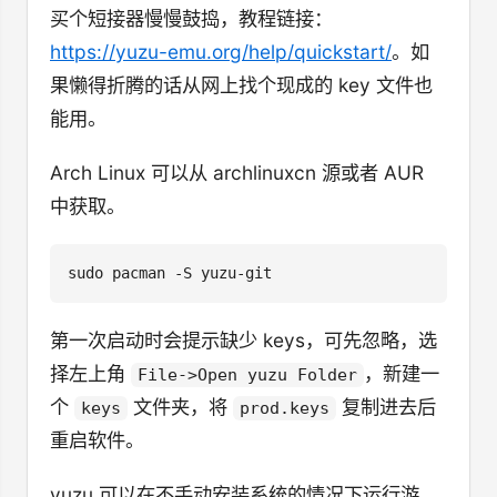
sastimo raiya miya
买个短接器慢慢鼓捣，教程链接：
martiya isinema
sadora…
https://yuzu-emu.org/help/quickstart/
。如
果懒得折腾的话从网上找个现成的 key 文件也
能用。
Arch Linux 可以从 archlinuxcn 源或者 AUR
中获取。
第一次启动时会提示缺少 keys，可先忽略，选
择左上角
，新建一
File->Open yuzu Folder
个
文件夹，将
复制进去后
keys
prod.keys
重启软件。
yuzu 可以在不手动安装系统的情况下运行游