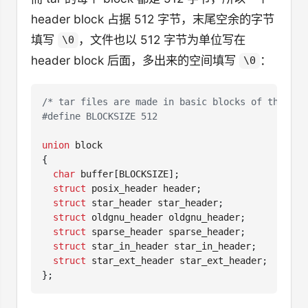
header block 占据 512 字节，末尾空余的字节
填写
，文件也以 512 字节为单位写在
\0
header block 后面，多出来的空间填写
：
\0
/* tar files are made in basic blocks of this si
union
block
{
char
buffer
[
BLOCKSIZE
];
struct
posix_header
header
;
struct
star_header
star_header
;
struct
oldgnu_header
oldgnu_header
;
struct
sparse_header
sparse_header
;
struct
star_in_header
star_in_header
;
struct
star_ext_header
star_ext_header
;
};