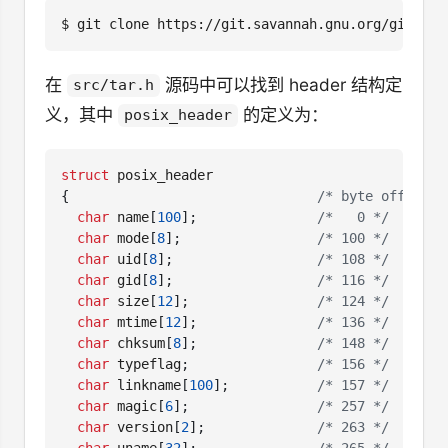
$
在
源码中可以找到 header 结构定
src/tar.h
义，其中
的定义为：
posix_header
struct
posix_header
{
/* byte offset *
char
name
[
100
];
/*   0 */
char
mode
[
8
];
/* 100 */
char
uid
[
8
];
/* 108 */
char
gid
[
8
];
/* 116 */
char
size
[
12
];
/* 124 */
char
mtime
[
12
];
/* 136 */
char
chksum
[
8
];
/* 148 */
char
typeflag
;
/* 156 */
char
linkname
[
100
];
/* 157 */
char
magic
[
6
];
/* 257 */
char
version
[
2
];
/* 263 */
char
uname
[
32
];
/* 265 */