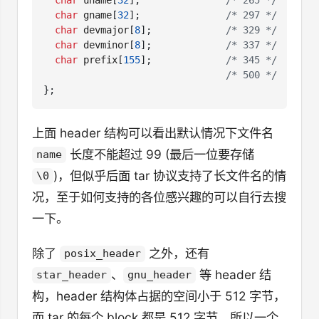
char
gname
[
32
];
/* 297 */
char
devmajor
[
8
];
/* 329 */
char
devminor
[
8
];
/* 337 */
char
prefix
[
155
];
/* 345 */
/* 500 */
};
上面 header 结构可以看出默认情况下文件名
长度不能超过 99 (最后一位要存储
name
)，但似乎后面 tar 协议支持了长文件名的情
\0
况，至于如何支持的各位感兴趣的可以自行去搜
一下。
除了
之外，还有
posix_header
、
等 header 结
star_header
gnu_header
构，header 结构体占据的空间小于 512 字节，
而 tar 的每个 block 都是 512 字节，所以一个