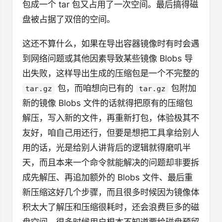
包成一个 tar 包又占用了一次空间。最后搞得磁
盘被占据了双倍的空间。
这还不算什么，如果在导出容器镜像时有时会遇
到网络问题或其他因素导致某些镜像 Blobs 导
出失败，这样导出生成的压缩包是一个不完整的
包，而咱想向已有的
包附加
tar.gz
tar.gz
新的镜像 Blobs 文件的话就得把原有的压缩包
解压，写入新的文件，再重新打包，体验极其不
友好，咱自己用还行，但要是想把工具拿给别人
用的话，光是给别人讲背后的逻辑就得磨叽半
天，而且本来一个命令就能解决的问题却非要拆
成先解压、再追加额外的 Blobs 文件、最后重
新压缩这好几个步骤，而且很多时候因为镜像体
积太大了解压和压缩很耗时，还会浪费巨多的磁
盘空间，很多时候用户根本不知道要给磁盘预留