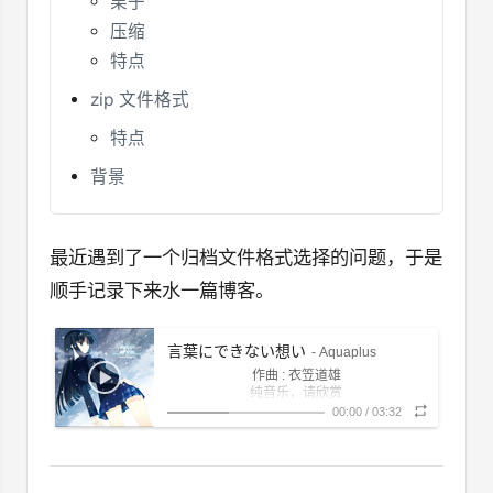
栗子
压缩
特点
zip 文件格式
特点
背景
最近遇到了一个归档文件格式选择的问题，于是
顺手记录下来水一篇博客。
言葉にできない想い
- Aquaplus
作曲 : 衣笠道雄
纯音乐，请欣赏
00:00
/
03:32