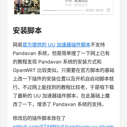
作词 : 梶浦由記
作曲 : 梶浦由記
编曲 : 梶浦由記
00:00
/
04:02
「瞳の欠片」 (欠片」)
貴方だけに会いたくて今でもずっと (〖一直
雨の日には思い出す 願い一つだけ (〖雨天中
只想见你 即使是现在〗)
安装脚本
貴方の胸に忘れた (〖你的心中已忘却了〗)
想起 只有一个愿望〗)
私の欠片 (〖我的碎片〗)
まだそこにある？ (〖是否还在那里？〗)
閉じた本の中眠ってる (〖在合上的书中沉
网易
官方提供的 UU 加速器插件脚本
不支持
想い出という名のパンドラの宝石 (〖回忆与
眠〗)
吐息忍ばせた躊躇いで (〖呼吸中隐藏着踌
名为潘多拉的宝石〗)
Pandavan 系统，但是简单搜了一下网上已有
いつまでも見ていた (〖永远见证着〗)
躇〗)
here in the rain
的教程发现 Pandavan 系统的安装方式和
昨日散った花びらを惜しんで泣いた (〖遗憾
貴方のこと少しずつ忘れて行くようで (〖渐
着昨日散落的花瓣而流泪〗)
OpenWRT 比较类似，只需要在官方脚本的基础
私は貴方の欠片 (〖我是你的碎片〗)
渐忘记了关于你的一切〗)
上改一下插件的安装位置以及开机自启动脚本就
貴方の胸へ帰りたいだけ (〖只想回归于你心
欠け落ちた私の瞳は (〖破片散落于我眼中〗)
中〗)
行。不过网上能找到的教程比较老，于是咱下载
三日月の形に壊れた水晶(クオーツ) (〖以新月
光満たすのは貴方だけ (〖填满光辉的只有
之形状毁坏的水晶〗)
了最新的 UU 加速器插件脚本，在此基础上魔
いつまでも待ってる (〖永远等待着〗)
你〗)
here in the rain
改了一下，增添了 Pandavan 系统的支持。
貴方にただ会いたくて…… (〖只是想要见
閉じた本の中眠ってる (〖在合上的书中沉
你……〗)
想い出という名のパンドラの宝石 (〖回忆与
眠〗)
修改后的插件脚本放在了
吐息忍ばせた躊躇いで (〖呼吸中隐藏着踌
名为潘多拉的宝石〗)
いつまでも見ていた (〖永远见证着〗)
躇〗)
github.com/STARRY-S/pandavan-uu-plugin