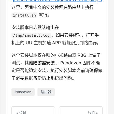
欠け落ちた私の瞳は (〖破片散落于我眼中〗)
三日月の形に壊れた水晶(クオーツ) (〖以新月
这里，照着中文的安装教程在路由器上执行
胸を満たすのは貴方だけ (〖填满心中的只有
之形状毁坏的水晶〗)
いつまでも待ってる (〖永远等待着〗)
你〗)
就行。
install.sh
here in the rain
欠片を探して (〖找寻着碎片〗)
-エンド-
安装脚本日志默认输出在
，如果安装成功，打开手
/tmp/install.log
机上的 UU 主机加速 APP 就能识别到路由器。
这个安装脚本仅在咱的小米路由器 R3G 上做了
测试，其他陆游器安装了 Pandavan 固件不确
定是否能稳定安装，执行安装脚本之前请确保做
了必要数据备份防止系统出问题。
Pandavan
路由器
« 较新
较旧 »