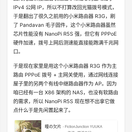
IPv4 公网 IP，所以不打算改回光猫拨号模式，
于是翻出了很久之前用的小米路由器 R3G，刷
了 Pandavan 毛子固件，这个小米路由器虽然
芯片性能没有 NanoPi R5S 强，但它有 PPPoE
硬件加速，拨号上网后测速能直接能跑满千兆网
口。
于是现在家里是用这个小米路由器 R3G 作为主
路由 PPPoE 拨号 + 主网关使用，通过网线连接
屋子里的另两个有线中继路由器作为 AP。因为
咱已经有一台 X86 架构的 NAS，也没有软路由
的需求，所以 NanoPi R5S 现在想不出拿它做
点什么于是先闲置起来了。
瞳の欠片
- FictionJunction YUUKA