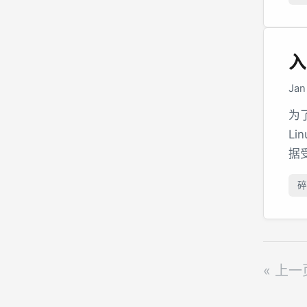
入
Jan
为了
L
据
碎
« 上一