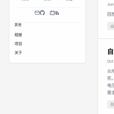
Jun
回
其他
山
相册
项目
自
关于
Oct
众
死
电
需
日