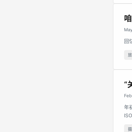
咱
May
回
旅
“
Feb
年
I
摄