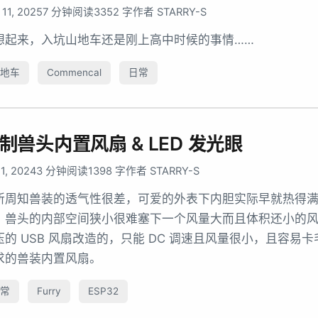
 11, 2025
7 分钟阅读
3352 字
作者 STARRY-S
想起来，入坑山地车还是刚上高中时候的事情……
地车
Commencal
日常
制兽头内置风扇 & LED 发光眼
 1, 2024
3 分钟阅读
1398 字
作者 STARRY-S
所周知兽装的透气性很差，可爱的外表下内胆实际早就热得
。兽头的内部空间狭小很难塞下一个风量大而且体积还小的风
压的 USB 风扇改造的，只能 DC 调速且风量很小，且容
求的兽装内置风扇。
常
Furry
ESP32