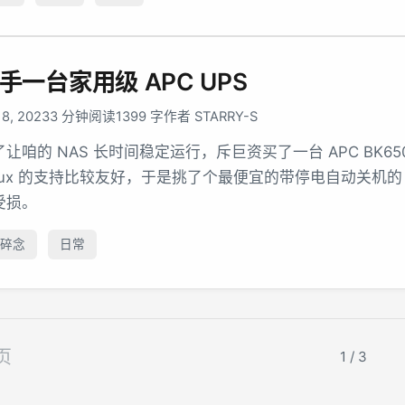
手一台家用级 APC UPS
 8, 2023
3 分钟阅读
1399 字
作者 STARRY-S
让咱的 NAS 长时间稳定运行，斥巨资买了一台 APC BK650M2-C
inux 的支持比较友好，于是挑了个最便宜的带停电自动关机的
受损。
碎念
日常
页
1 / 3