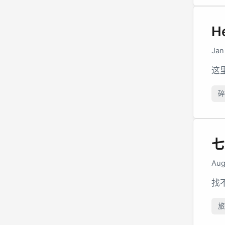
H
Jan
这
碎
七
Aug
找
旅